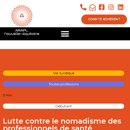
COMPTE ADHÉRENT
Vie Juridique
Toutes professions
3 mn
Débutant
Lutte contre le nomadisme des
professionnels de santé