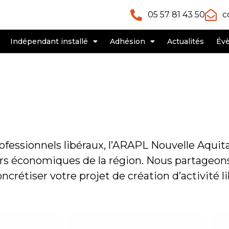
05 57 81 43 50
c
Indépendant installé
Adhésion
Actualités
Év
essionnels libéraux, l’ARAPL Nouvelle Aquita
urs économiques de la région. Nous partageon
rétiser votre projet de création d’activité li