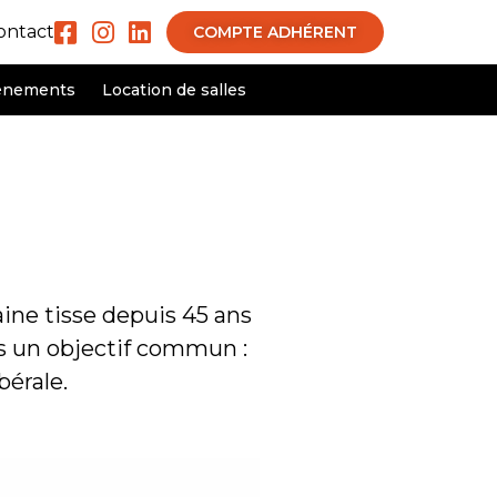
ontact
COMPTE ADHÉRENT
ènements
Location de salles
ine tisse depuis 45 ans
s un objectif commun :
bérale.