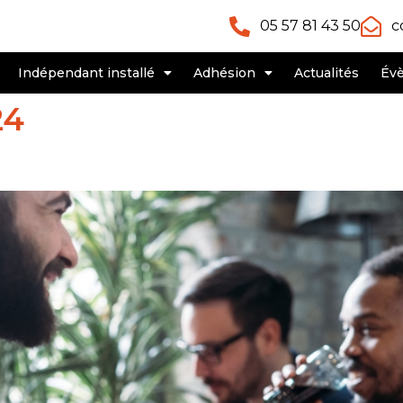
05 57 81 43 50
c
Indépendant installé
Adhésion
Actualités
Év
24