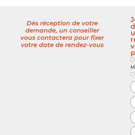
J
Dès réception de votre
demande, un conseiller
vous contactera pour fixer
r
votre date de rendez-vous
v
p
M