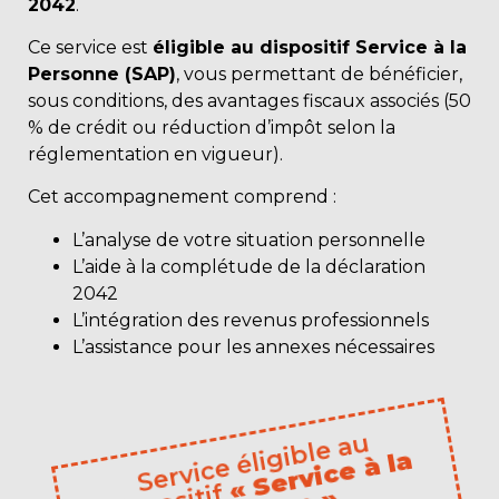
2042
.
Ce service est
éligible au dispositif Service à la
Personne (SAP)
, vous permettant de bénéficier,
sous conditions, des avantages fiscaux associés (50
% de crédit ou réduction d’impôt selon la
réglementation en vigueur).
Cet accompagnement comprend :
L’analyse de votre situation personnelle
L’aide à la complétude de la déclaration
2042
L’intégration des revenus professionnels
L’assistance pour les annexes nécessaires
S
er
vi
c
e
éli
gi
bl
e
a
u
di
s
p
o
«
S
er
vi
c
e
à l
a
P
er
s
o
n
n
e