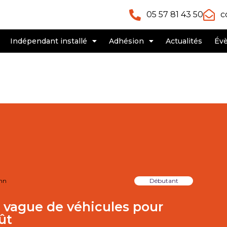
05 57 81 43 50
c
Indépendant installé
Adhésion
Actualités
Év
mn
Débutant
e vague de véhicules pour
ût