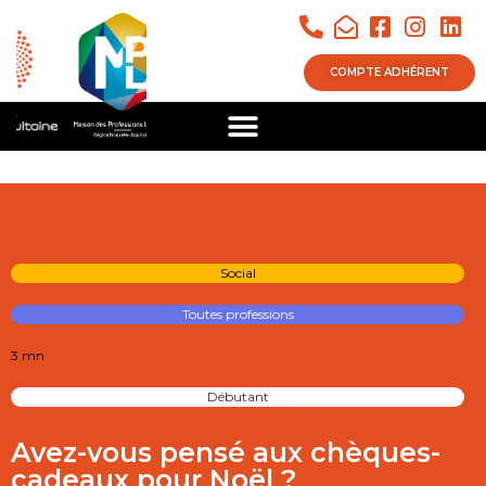
COMPTE ADHÉRENT
Social
Toutes professions
3 mn
Débutant
Avez-vous pensé aux chèques-
cadeaux pour Noël ?