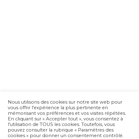
Nous utilisons des cookies sur notre site web pour
vous offrir l'expérience la plus pertinente en
ARAPL Nouvelle Aquitaine –
51-53 Boulevard
mémorisant vos préférences et vos visites répétées.
En cliquant sur « Accepter tout », vous consentez à
Wilson
CS 91375
33077 BORDEAUX CEDEX –
05 57
l'utilisation de TOUS les cookies. Toutefois, vous
81 43 50
pouvez consulter la rubrique « Paramètres des
cookies » pour donner un consentement contrôlé.