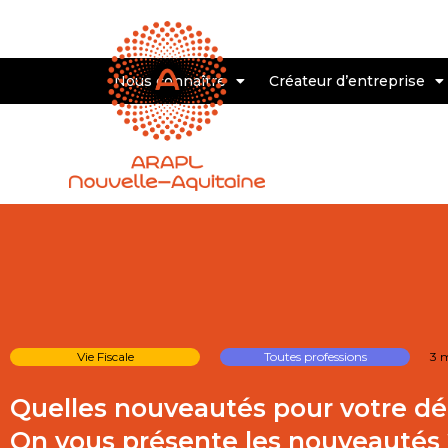
Nous connaître
Créateur d’entreprise
Vie Fiscale
Toutes professions
3 
Quelles nouveautés pour votre dé
On vous présente les nouveautés 