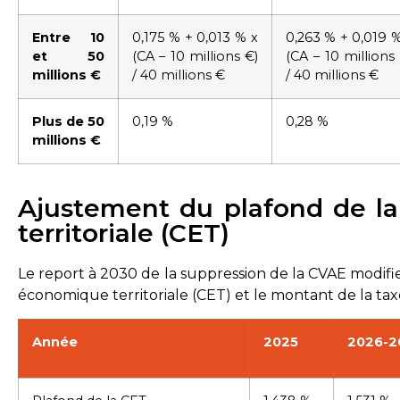
Entre 10
0,175 % + 0,013 % x
0,263 % + 0,019 %
et 50
(CA – 10 millions €)
(CA – 10 millions
millions €
/ 40 millions €
/ 40 millions €
Plus de 50
0,19 %
0,28 %
millions €
Ajustement du plafond de l
territoriale (CET)
Le report à 2030 de la suppression de la CVAE modifie
économique territoriale (CET) et le montant de la taxe
Année
2025
2026-2