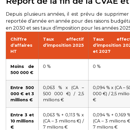
Report de la fin de la CVAE e
Depuis plusieurs années, il est prévu de supprimer
reportée d’année en année pour des raisons budgéta
en 2030 et ses taux d’imposition pour les années 2025
Chiffre
Taux effectif
Taux effect
d’affaires
d’imposition 2025
d’imposition 20
HT
et 2027
Moins de
0 %
0 %
500 000 €
Entre 500
0,063 % x (CA –
0,094 % x (CA – 5
000 € et 3
500 000 €) / 2,5
000 €) / 2,5 milli
millions €
millions €
€
Entre 3 et
0,063 % + 0,113 % x
0,094 % + 0,169 %
10 millions
(CA – 3 millions €) /
(CA – 3 millions €
€
7 millions €
7 millions €