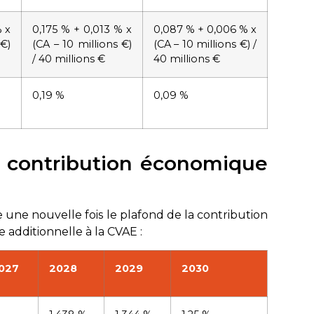
 x
0,175 % + 0,013 % x
0,087 % + 0,006 % x
 €)
(CA – 10 millions €)
(CA – 10 millions €) /
/ 40 millions €
40 millions €
0,19 %
0,09 %
a contribution économique
 une nouvelle fois le plafond de la contribution
 additionnelle à la CVAE :
027
2028
2029
2030