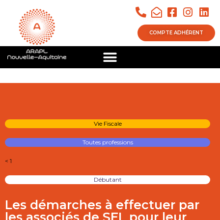
COMPTE ADHÉRENT
Vie Fiscale
Toutes professions
< 1
Débutant
Les démarches à effectuer par
les associés de SEL pour leur