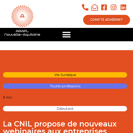
COMPTE ADHÉRENT
Vie Juridique
Toutes professions
3 mn
Débutant
La CNIL propose de nouveaux
webinaires aux entreprises