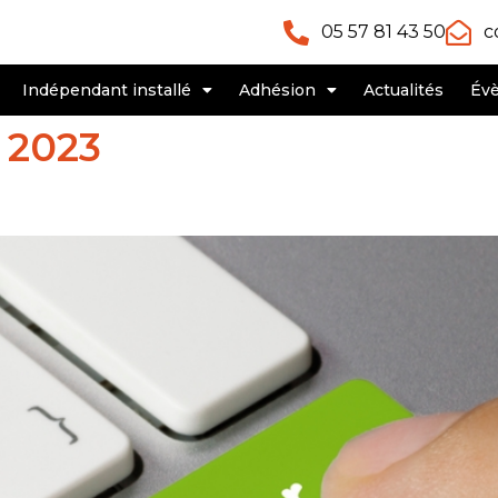
05 57 81 43 50
c
Indépendant installé
Adhésion
Actualités
Év
 2023