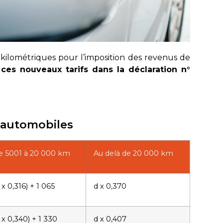
kilométriques pour l’imposition des revenus de
ces nouveaux tarifs dans la déclaration n°
s automobiles
e 5001 à 20 000 km
Au delà de 20 000 km
 x 0,316) + 1 065
d x 0,370
 x 0,340) + 1 330
d x 0,407