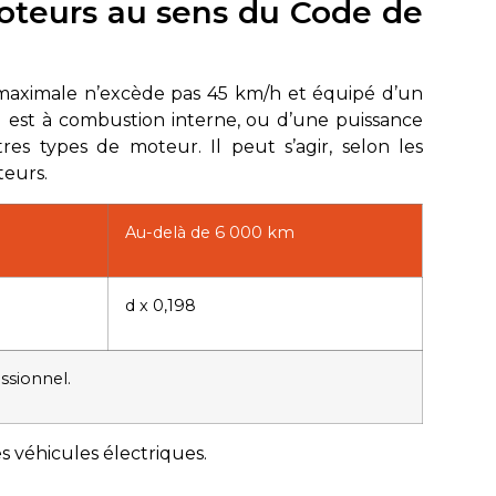
moteurs au sens du Code de
maximale n’excède pas 45 km/h et équipé d’un
l est à combustion interne, ou d’une puissance
s types de moteur. Il peut s’agir, selon les
teurs.
Au-delà de 6 000 km
d x 0,198
ssionnel.
 véhicules électriques.