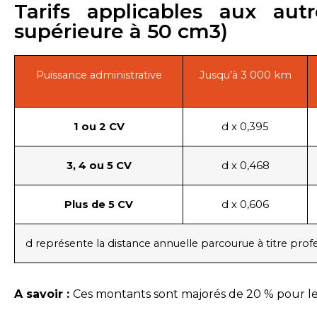
Tarifs applicables aux aut
supérieure à 50 cm3)
Puissance administrative
Jusqu’à 3 000 km
1 ou 2 CV
d x 0,395
3, 4 ou 5 CV
d x 0,468
Plus de 5 CV
d x 0,606
d représente la distance annuelle parcourue à titre prof
A savoir : 
Ces montants sont majorés de 20 % pour les