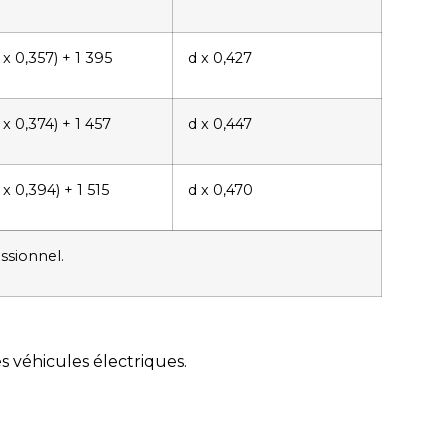
 x 0,357) + 1 395
d x 0,427
 x 0,374) + 1 457
d x 0,447
 x 0,394) + 1 515
d x 0,470
ssionnel.
 véhicules électriques.