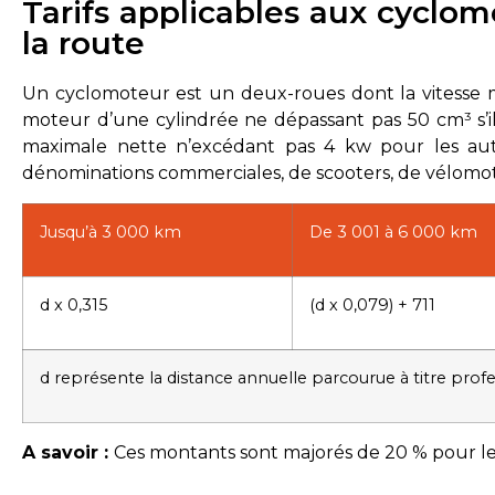
Tarifs applicables aux cyclo
la route
Un cyclomoteur est un deux-roues dont la vitesse 
moteur d’une cylindrée ne dépassant pas 50 cm³ s’i
maximale nette n’excédant pas 4 kw pour les autre
dénominations commerciales, de scooters, de vélomo
Jusqu’à 3 000 km
De 3 001 à 6 000 km
d x 0,315
(d x 0,079) + 711
d représente la distance annuelle parcourue à titre profe
A savoir :
Ces montants sont majorés de 20 % pour les