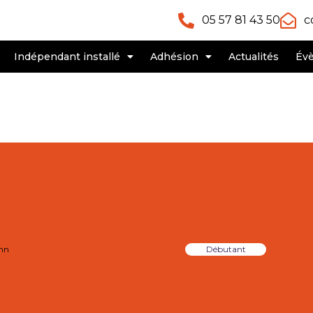
05 57 81 43 50
c
Indépendant installé
Adhésion
Actualités
Év
mn
Débutant