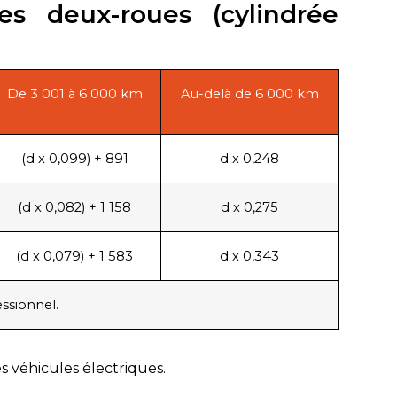
res deux-roues (cylindrée
De 3 001 à 6 000 km
Au-delà de 6 000 km
(d x 0,099) + 891
d x 0,248
(d x 0,082) + 1 158
d x 0,275
(d x 0,079) + 1 583
d x 0,343
essionnel.
 véhicules électriques.