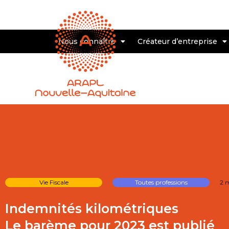
Nous connaître
Créateur d’entreprise
Vie Fiscale
Toutes professions
2 
Indemnités kilométriques
Le barème pour 2023 est publié