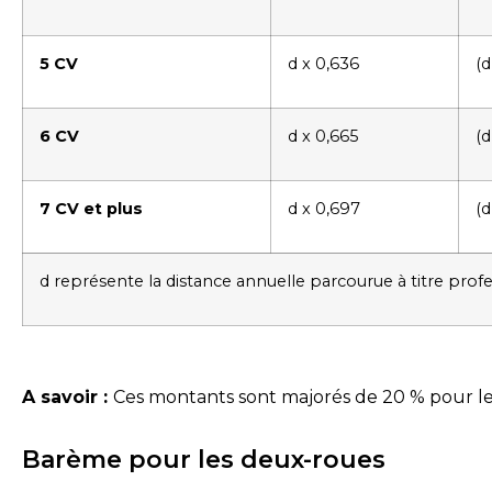
5 CV
d x 0,636
(d
6 CV
d x 0,665
(d
7 CV et plus
d x 0,697
(d
d représente la distance annuelle parcourue à titre profe
A savoir :
Ces montants sont majorés de 20 % pour les
Barème pour les deux-roues